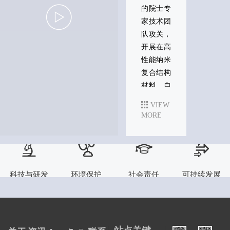
的院士专
家技术团
队攻关，
开展在高
性能纳米
复合结构
材料、自
组装及应
VIEW
用，面向
MORE
能源、环
境领域应
用的新型
碳材料的
科技与研发
社会责任
环境保护
可持续发展
制备和能
量存储等
方面进行
深入探索
与研究，