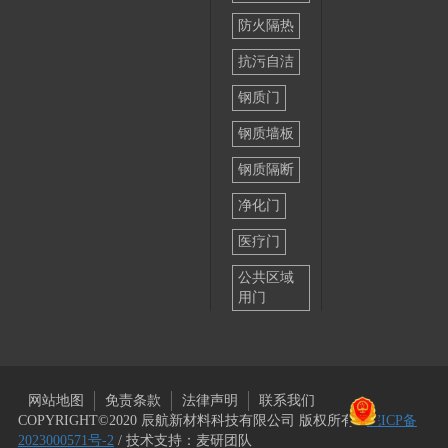
品质灵
防火隔热
魂。
抗污自洁
公司
的制造基
钢质门
地，拥有
钢质墙板
多个高端
钢质隔断
制造车
间，配置
净化门
领先行业
医疗门
的尖端设
备和经验
公共区域
丰富的生
用门
产制造人
员，并斥
巨资引入
多组意大
网站地图
免责条款
法律声明
联系我们
利
COPYRIGHT©2020 辰航新材料科技有限公司 版权所有 /
皖ICP备
2023000571号-2
/ 技术支持：麦研团队
SALVAGNINI