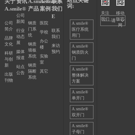
站点关键
关于
资讯
A.smile®
A.smile®
联系
词:
致力于高
A.smile®
产品
案例
我们
端金属建
关注
移动
公司
E
我们
版官
——请
材产品的
新闻
公司
钢质
医院
A.smile®
网
设计开发
简介
门系
医疗系统
选择
行业
联系
学校
统
用门
和加工制
动态
我们
品牌
——
办公
展
造，旨在
文化
钢质
来访
A.smile®
楼
墙板
以建筑材
媒体
预约
钢质防火
科研
系统
实验
报道
料的环保
门
与创
室
新
钢质
性、安全
站点
A.smile®
隔断
其它
公告
性、耐久
出版
整体解决
系统
刊物
性、美观
方案
性和经济
A.smile®
性以等方
单开门
面，多位
A.smile®
一体化为
双开门
每一件产
A.smile®
品注入坚
子母门
如磐石的