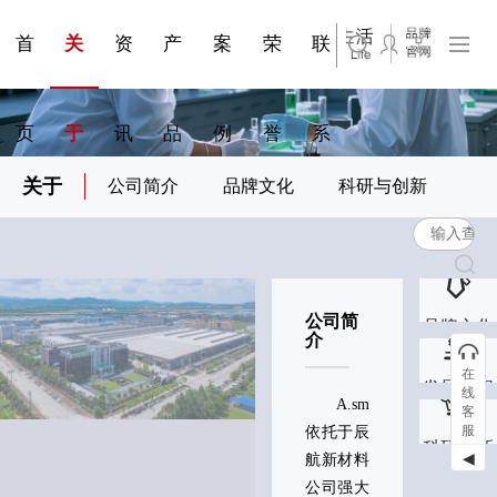
钢质隔
民用建
公共建
断系统
科研与创新
展会资讯
荣誉证书
联系我们
站点公告
来访预约
断
筑
筑
首
关
资
产
案
荣
联
页
于
讯
品
例
誉
系
关于
公司简介
品牌文化
科研与创新
公司简
品牌文化
介
在
发展历程
线
A.smile®
客
服
依托于辰
科研创新
◀
航新材料
公司强大